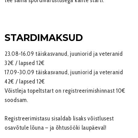
tee sama spordivarustusega kahte starti.
STARDIMAKSUD
23.08-16.09
täiskasvanud, juuniorid ja veteranid
32€ / lapsed 12€
17.09-30.09
täiskasvanud, juuniorid ja veteranid
42€ / lapsed 12€
Võistleja topeltstart on registreerimishinnast 10€
soodsam.
Registreerimistasu sisaldab lisaks võistlusest
osavõtule
lõuna – ja õhtusööki laupäeval!