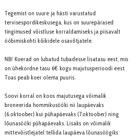
Tegemist on suure ja hästi varustatud
tervisespordikeskusega, kus on suurepärased
tingimused võistluse korraldamiseks ja piisavalt
ööbimiskohti kõikidele osavõtjatele.
NB! Koerad on lubatud tubadesse lisatasu eest, mis
on ühekordne tasu 6€ kogu majutusperioodi eest.
Toas peab koer olema puuris.
Soovi korral on koos majutusega võimalik
broneerida hommikusööki nii laupäevaks
(6.oktoober) kui pühapäevaks (7.oktoober) ning
lõunasööki pühapäevaks. Lisaks on võimalik
mittevõistlejatel tellida laupäeva lõunasöögiks