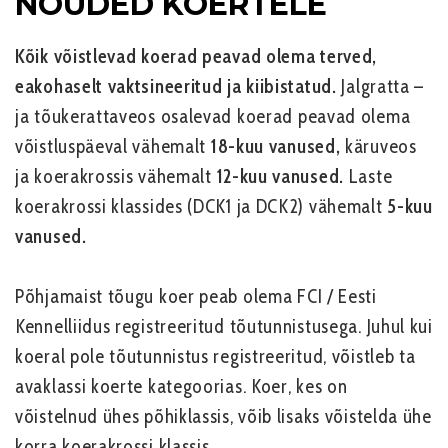
NÕUDED KOERTELE
Kõik võistlevad koerad peavad olema terved,
eakohaselt vaktsineeritud ja kiibistatud.
Jalgratta –
ja tõukerattaveos osalevad koerad peavad olema
võistluspäeval vähemalt
18-kuu vanused,
käruveos
ja koerakrossis vähemalt
12-kuu vanused.
Laste
koerakrossi klassides (DCK1 ja DCK2) vähemalt
5-kuu
vanused.
Põhjamaist tõugu koer peab olema FCI / Eesti
Kennelliidus registreeritud tõutunnistusega. Juhul kui
koeral pole tõutunnistus registreeritud, võistleb ta
avaklassi koerte kategoorias. Koer, kes on
võistelnud ühes põhiklassis, võib lisaks võistelda ühe
korra koerakrossi klassis.