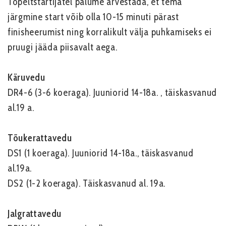
Topeltstartijatel palume arvestada, et tema
järgmine start võib olla 10-15 minuti pärast
finisheerumist ning korralikult välja puhkamiseks ei
pruugi jääda piisavalt aega.
Käruvedu
DR4-6 (3-6 koeraga). Juuniorid 14-18a. , täiskasvanud
al.19 a.
Tõukerattavedu
DS1 (1 koeraga). Juuniorid 14-18a., täiskasvanud
al.19a.
DS2 (1-2 koeraga). Täiskasvanud al. 19a.
Jalgrattavedu