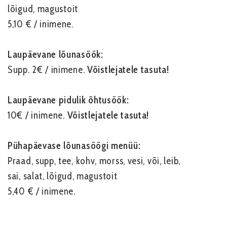
l
õigud,
magustoit
5,10 € / inimene.
Laupäevane lõunasöök:
Supp. 2€ / inimene.
Võistlejatele tasuta!
Laupäevane pidulik õhtusöök:
10€ / inimene.
Võistlejatele tasuta!
Pühapäevase lõunasöögi menüü:
Praad, supp, tee, kohv, morss, vesi,
või,
leib,
sai,
salat, l
õigud,
magustoit
5,40 € / inimene.