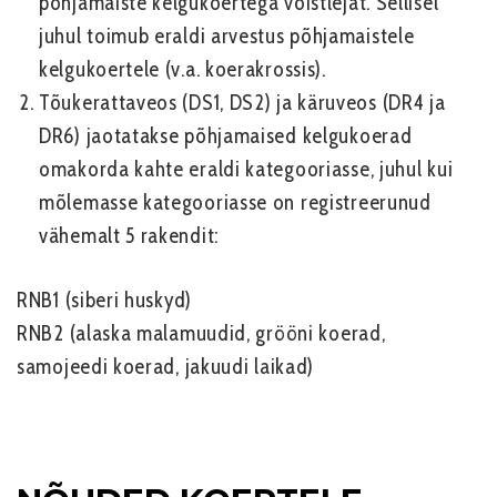
põhjamaiste kelgukoertega võistlejat. Sellisel
juhul toimub eraldi arvestus põhjamaistele
kelgukoertele (v.a. koerakrossis).
Tõukerattaveos (DS1, DS2) ja käruveos (DR4 ja
DR6) jaotatakse põhjamaised kelgukoerad
omakorda kahte eraldi kategooriasse, juhul kui
mõlemasse kategooriasse on registreerunud
vähemalt 5 rakendit:
RNB1 (siberi huskyd)
RNB2 (alaska malamuudid, grööni koerad,
samojeedi koerad, jakuudi laikad)