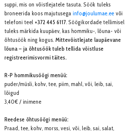
suppi, mis on võistlejatele tasuta. Söök tuleks
broneerida koos majutusega
info@joulumae.ee
või
telefoni teel
+372 445 6117
. Söögikordade tellimisel
tuleks märkida kuupäev, kas hommiku-, lõuna- või
õhtusöök ning kogus.
Mittevõistlejate laupäevane
lõuna – ja õhtusöök tuleb tellida võistluse
registreerimisvormi täites.
R-P hommikusöögi menüü:
puder/müsli,
kohv, tee, piim, mahl,
või,
leib, sai,
lõigud
3,40€ / inimene
Reedese õhtusöögi menüü:
Praad, tee, kohv, morss, vesi,
või,
leib, sai,
salat,