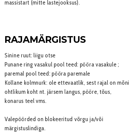
massistart (mitte lastejooksus).
RAJAMÄRGISTUS
Sinine ruut:
liigu otse
Punane ring vasakul pool teed:
pööra vasakule ;
paremal pool teed: pööra paremale
Kollane kolmnurk:
ole ettevaatlik, sest rajal on mõni
ohtlikum koht nt. järsem langus, pööre, tõus,
konarus teel vms.
Valepöörded on blokeeritud võrgu ja/või
märgistuslindiga.