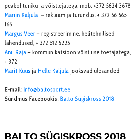
peakohtuniku ja võistlejatega, mob. +372 5624 3678
Mariin Kaljula
–
reklaam ja turundus,
+ 372 56 565
166
Margus Veer
–
registreerimine, helitehnilised
lahendused, + 372 512 5225
Anu Raja
– kommunikatsioon võistluse toetajatega,
+ 372
Marit Kuus
ja
Helle Kaljula
jooksvad ülesanded
E-mail:
info@baltosport.ee
Sündmus Facebookis:
Balto Sügiskross 2018
.
BALTO SÜGISKROSS 2018