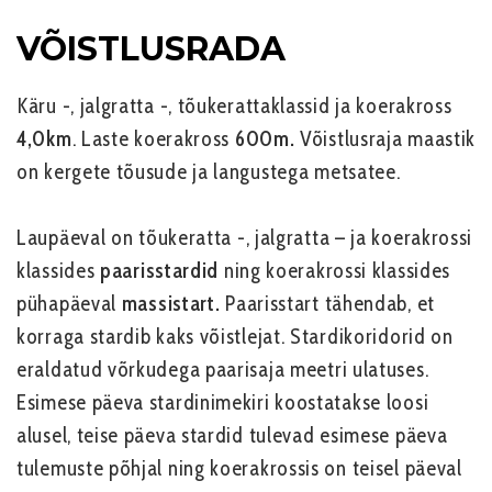
VÕISTLUSRADA
Käru -, jalgratta -, tõukerattaklassid ja koerakro
s
s
4,0km
.
Laste koerakross
600m.
Võistlusraja maastik
on kergete tõusude ja langustega metsatee.
Laupäeval on
tõukeratta -,
jalgratta – ja koerakrossi
klassides
paarisstardid
ning koerakrossi klassides
pühapäeval
massistart.
Paarisstart tähendab, et
korraga stardib kaks võistlejat. Stardikoridorid on
eraldatud võrkudega paarisaja meetri ulatuses.
Esimese päeva stardinimekiri koostatakse loosi
alusel, teise päeva stardid tulevad esimese päeva
tulemuste põhjal ning koerakrossis on teisel päeval