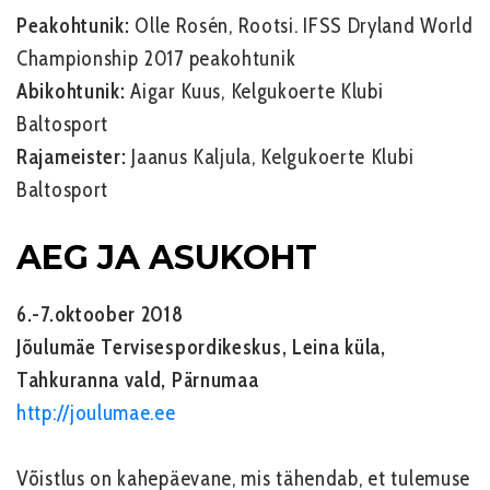
Peakohtunik:
Olle Rosén
, Rootsi. IFSS Dryland World
Championship 2017 peakohtunik
Abikohtunik:
Aigar Kuus, Kelgukoerte Klubi
Baltosport
Rajameister:
Jaanus Kaljula, Kelgukoerte Klubi
Baltosport
AEG JA ASUKOHT
6.-7.oktoober 2018
Jõulumäe Tervisespordikeskus, Leina küla,
Tahkuranna vald, Pärnumaa
http://joulumae.ee
Võistlus on kahepäevane, mis tähendab, et tulemuse