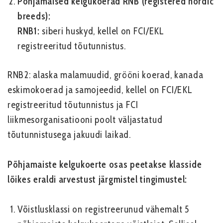
Põhjamaised kelgukoerad RNB (registered nordic
breeds):
RNB1:
siberi huskyd, kellel on FCI/EKL
registreeritud tõutunnistus.
RNB2
:
alaska malamuudid, grööni koerad, kanada
eskimokoerad ja samojeedid, kellel on FCI/EKL
registreeritud tõutunnistus
ja FCI
liikmesorganisatiooni poolt väljastatud
tõutunnistusega jakuudi laikad.
Põhjamaiste kelgukoerte osas peetakse klasside
lõikes eraldi arvestust järgmistel tingimustel:
Võistlusklassi on registreerunud vähemalt 5