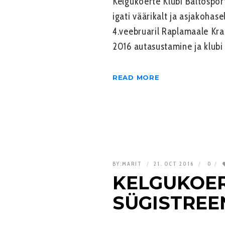
Kelgukoerte Klubi Baltospo
igati väärikalt ja asjakohas
4.veebruaril Raplamaale Kra
2016 autasustamine ja klubi
READ MORE
BY:
MARIT
21. OCT 2016
0
KELGUKOE
SÜGISTREEN