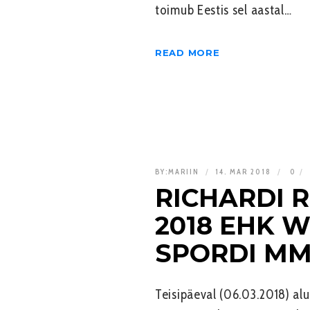
toimub Eestis sel aastal…
READ MORE
BY:
MARIIN
14. MAR 2018
0
RICHARDI R
2018 EHK 
SPORDI MM
Teisipäeval (06.03.2018) alu