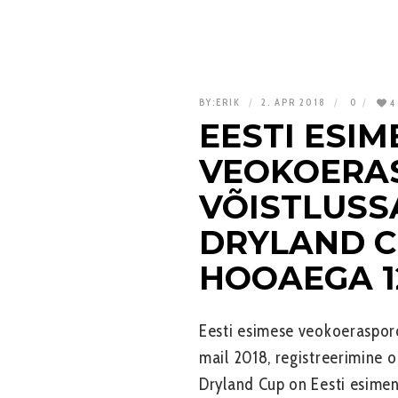
BY:
ERIK
2. APR 2018
0
4
EESTI ESIM
VEOKOERA
VÕISTLUSS
DRYLAND C
HOOAEGA 12
Eesti esimese veokoeraspordi
mail 2018, registreerimine o
Dryland Cup on Eesti esimen