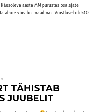
 Käesoleva aasta MM purustas osalejate
ta alade võistlus maailmas. Võistlusel oli 540
0
T TÄHISTAB
S JUUBELIT