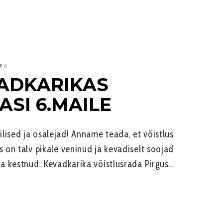
0
ADKARIKAS
SI 6.MAILE
lised ja osalejad! Anname teada, et võistlus
s on talv pikale veninud ja kevadiselt soojad
ua kestnud. Kevadkarika võistlusrada Pirgus…