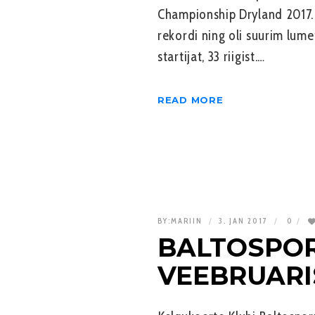
Championship Dryland 2017.
rekordi ning oli suurim lume
startijat, 33 riigist.…
READ MORE
BY:
MARIIN
3. JAN 2017
0
BALTOSPOR
VEEBRUARI