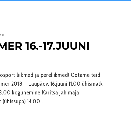
0
R 16.-17.JUUNI
osport liikmed ja pereliikmed! Ootame teid
mmer 2018” Laupäev, 16.juuni 11.00 ühismatk
3.00 kogunemine Karitsa jahimaja
 (ühissupp) 14.00…