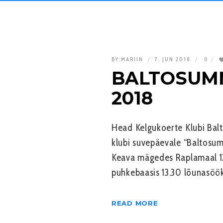
BY:
MARIIN
7. JUN 2018
0
BALTOSUMME
2018
Head Kelgukoerte Klubi Balt
klubi suvepäevale “Baltosu
Keava mägedes Raplamaal 1
puhkebaasis 13.30 lõunasöök
READ MORE