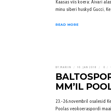
Kaasas viis koera: Aivari al
minu siberi huskyd Gucci, Ke
READ MORE
BY:
MARIIN
10. JAN 2018
0
BALTO­SPO
MM’IL POO
23.-26.novembril osalesid K
Poolas veokoeraspordi maai