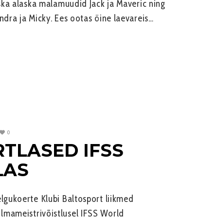
aska alaska malamuudid Jack ja Maveric ning
ndra ja Micky. Ees ootas öine laevareis…
0
RTLASED IFSS
LAS
elgukoerte Klubi Baltosport liikmed
lmameistrivõistlusel IFSS World