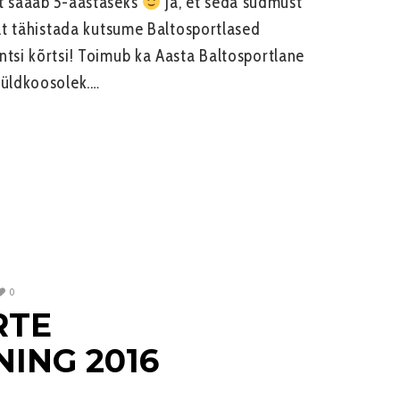
rt saaab 5-aastaseks
Ja, et seda südmust
elt tähistada kutsume Baltosportlased
ntsi kõrtsi! Toimub ka Aasta Baltosportlane
 üldkoosolek.…
0
RTE
ING 2016