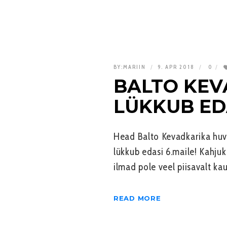
BY:
MARIIN
9. APR 2018
0
BALTO KEV
LÜKKUB EDA
Head Balto Kevadkarika huvi
lükkub edasi 6.maile! Kahjuk
ilmad pole veel piisavalt ka
READ MORE