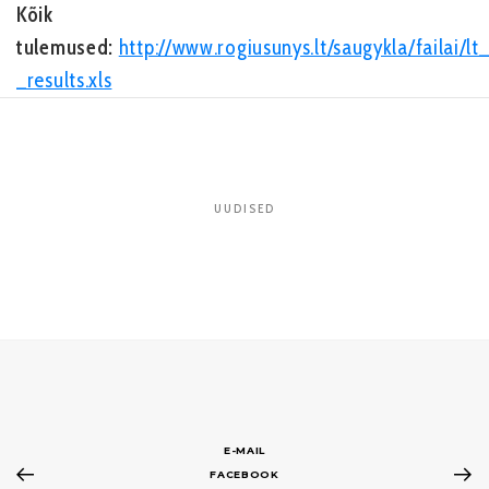
Kõik
tulemused:
http://www.rogiusunys.lt/saugykla/failai/
_results.xls
UUDISED
E-MAIL
FACEBOOK