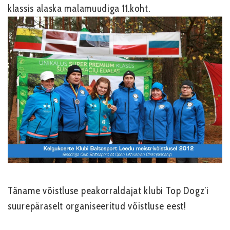
klassis alaska malamuudiga 11.koht.
Täname võistluse peakorraldajat klubi Top Dogz’i
suurepäraselt organiseeritud võistluse eest!