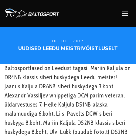
10. OCT 2012
UUDISED LEEDU MEISTRIVÕISTLUSELT
Baltosportlased on Leedust tagasi! Mariin Kaljula on
DR4NB klassis siberi huskydega Leedu meister!
Jaanus Kaljula DR6NB siberi huskydega 3.koht.
Alexandr Vassiljev whippetiga DCM parim veteran,
üldarvestuses 7. Helle Kaljula DS1NB alaska
malamuudiga 6.koht. Liisi Pavelts DCW siberi
huskyga 8.koht, Mariin Kaljula DS2NB klassis siberi
huskydega 8.koht, Ulvi Lukk (puudub fotolt) DS2NB